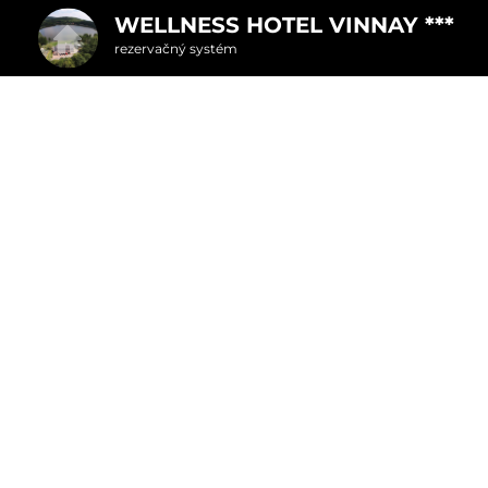
WELLNESS HOTEL VINNAY ***
rezervačný systém
2. Doplnkové služby
u
rte
Pr