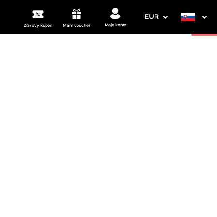
EUR
Moje konto
Zľavový kupón
Mám voucher
3. Vaše údaje
Dátum odchodu
osím vyberte